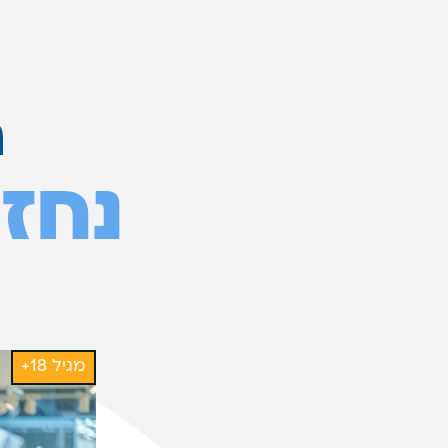
ת
נחזו